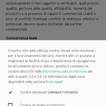
esclusivamente criteri oggettivi e verificabili, quali prezzo,
qualità, gestione della qualità, affidabilità, idoneità del
prodotto e la presenza di rapporti commerciali stabili e
privi di conflitti. Eventuali conflitti di interesse, effettivi o
potenziali, devono essere dichiarati dal partner
commerciale.
Concorrenza leale
Il partner commerciale opera nel rispetto della normativa
nazionale e internazionale in materia di concorrenza e non
Il nostro sito web utilizza cookie. Alcuni sono necessari
partecipa ad accordi sui prezzi, ripartizione di mercati o
per il funzionamento del sito, mentre altri ci aiutano a
clienti, intese di mercato o accordi sulle offerte.
migliorare la facilità d’uso e l’esperienza di navigazione.
Se acconsente al loro utilizzo, presta il consenso ai
Proprietà intellettuale
cookie descritti nella
Informativa sulla protezione
dei
Il partner commerciale rispetta i diritti di proprietà
dati ai punti 2.3 e 2.4. Le informazioni legali sono
intellettuale. Il trasferimento di tecnologia e know-how
disponibili nella sezione
Note legali
.
deve avvenire in modo tale da garantire la tutela dei diritti
Bookwire OS
di proprietà intellettuale.
Cookie necessari
(sempre richiesto)
Protezione dei segreti aziendali
Solutions
I segreti aziendali e commerciali, nonché le informazioni
Cookie di analisi e statistica